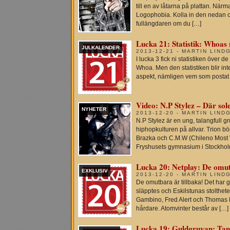
till en av låtarna på plattan. När
Logophobia. Kolla in den nedan oc
fullängdaren om du […]
Lucka 21: Statistik: Whoas
JULKALENDER
2013-12-21 - MARTIN LIND
I lucka 3 fick ni statistiken över 
Whoa. Men den statistiken blir inte 
aspekt, nämligen vem som postat fl
Video: N.P Stylez – Där sole
NYHETER
2013-12-20 - MARTIN LIND
N.P Stylez är en ung, talangfull 
hiphopkulturen på allvar. Trion b
Brazka och C.M.W (Chileno Most 
Fryshusets gymnasium i Stockholm
Lucka 20: Netplay: De omu
EXKLUSIV
2013-12-20 - MARTIN LIND
De omutbara är tillbaka! Det har
släpptes och Eskilstunas stolthete
Gambino, Fred Alert och Thomas 
hårdare. Atomvinter består av […]
Lucka 19: Guldgruvan: Tan