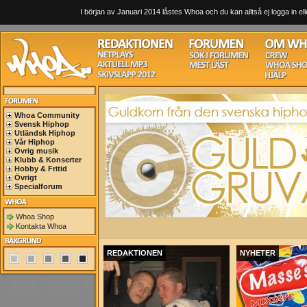
I början av Januari 2014 låstes Whoa och du kan alltså ej logga in ell
Whoa Community
Svensk Hiphop
Utländsk Hiphop
Vår Hiphop
Övrig musik
Klubb & Konserter
Hobby & Fritid
Övrigt
Specialforum
Whoa Shop
Kontakta Whoa
REDAKTIONEN
NYHETER