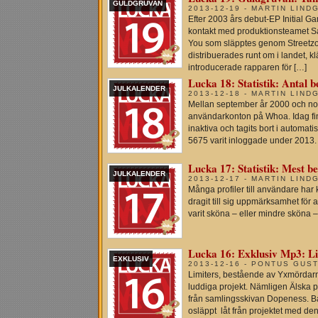
GULDGRUVAN
2013-12-19 - MARTIN LIND
Efter 2003 års debut-EP Initial
kontakt med produktionsteamet Sa
You som släpptes genom Streetz
distribuerades runt om i landet, k
introducerade rapparen för […]
Lucka 18: Statistik: Antal b
JULKALENDER
2013-12-18 - MARTIN LIND
Mellan september år 2000 och no
användarkonton på Whoa. Idag finn
inaktiva och tagits bort i automa
5675 varit inloggade under 2013.
Lucka 17: Statistik: Mest b
JULKALENDER
2013-12-17 - MARTIN LIND
Många profiler till användare ha
dragit till sig uppmärksamhet för at
varit sköna – eller mindre sköna –
Lucka 16: Exklusiv Mp3: Li
EXKLUSIV
2013-12-16 - PONTUS GUS
Limiters, bestående av Yxmördarn 
luddiga projekt. Nämligen Älska p
från samlingsskivan Dopeness. B
osläppt låt från projektet med d