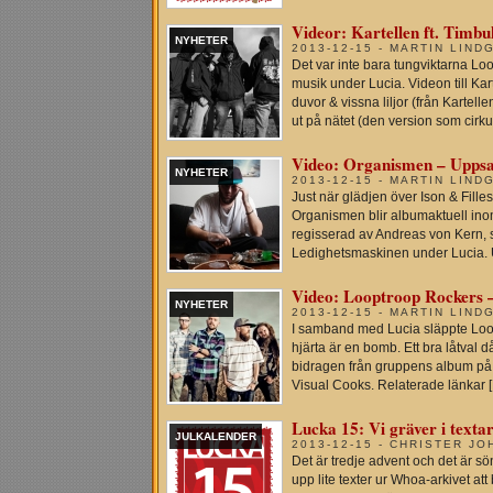
Videor: Kartellen ft. Timbu
NYHETER
2013-12-15 - MARTIN LIND
Det var inte bara tungviktarna L
musik under Lucia. Videon till Ka
duvor & vissna liljor (från Kartel
ut på nätet (den version som cirku
Video: Organismen – Uppsa
NYHETER
2013-12-15 - MARTIN LIND
Just när glädjen över Ison & Filles
Organismen blir albumaktuell inom
regisserad av Andreas von Kern, 
Ledighetsmaskinen under Lucia. Up
Video: Looptroop Rockers –
NYHETER
2013-12-15 - MARTIN LIND
I samband med Lucia släppte Loopt
hjärta är en bomb. Ett bra låtval då
bidragen från gruppens album på
Visual Cooks. Relaterade länkar 
Lucka 15: Vi gräver i textar
JULKALENDER
2013-12-15 - CHRISTER J
Det är tredje advent och det är sö
upp lite texter ur Whoa-arkivet a