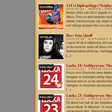
114 st hiphopsläpp i Netplay
FEATURED
2014-01-01 - MARTIN LIND
Mellan 2002 och 2013 släppte vi m
Whoa. Flera av dem betydde myck
artister introducerade sig, redan 
och många grupper fick sina stora
Brev från Queff
ARTIKLAR
2013-12-26 - ALEXANDER 
Lagom till att vi välkomnar det nya
vecka kommer sidan att låsas och
hiphophistoria att finnas. Nedläg
[…]
Lucka 24: Guldgruvan: The 
EXKLUSIV
2013-12-24 - PONTUS GUS
Precis som Sherlocks skiva Made 
skuggan av betongen aldrig någon
klassas som en av de absolut bäs
mängder av klassiska minnesvärd
[…]
Lucka 23: Guldgruvan: Sher
EXKLUSIV
2013-12-23 - PONTUS GUS
Få skivor har haft så stor betyde
album Made To Measure. Vi snackar
odiskutabelt äkta. Sherlock best