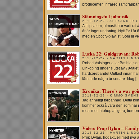
producenten Infrared samt rappa
Stämningsfull julmusik
WHOA
2013-12-22 - ALEXANDER 
REKOMMENDERAR
Att tipsa om julmusik har varit e
år är inget undantag. Nytt för i år
med en Spotify-playlist. Som ni vet 
Lucka 22: Guldgruvan: Robe
EXKLUSIV
2013-12-22 - MARTIN LIND
Robert Valsinger eller Bashie, so
Linköping under slutet av 70-talet
hardcorebandet Outlast innan ha
lämnade några år senare. Idag [
Krönika: There’s a war goin
KRÖNIKOR
2013-12-22 - KIMMO SVEN
Jag är heligt förbannad. Detta ko
kommer också vara den som har m
mest med hiphop att göra, beroen
Video: Prop Dylan – Family
NYHETER
2013-12-21 - MARTIN LIND
Prop Dylan, högaktuell med nya a