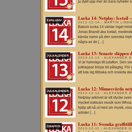
ju dykt upp mer än bara nyheter 
Lucka 14: Netplay: Icetail 
EXKLUSIV
2013-12-14 - MARTIN LIND
Bakom lucka 14 väntar inget mindr
Jonas Brandt aka Icetail, modera
kända namn på den svenska hipho
några av de […]
Lucka 13: Senaste släppen d
JULKALENDER
2013-12-13 - ALEXANDER 
Vi är halvvägs till julafton. Den s
julklappar börjar bli påtaglig. För
att luta sig tillbaka och invänta d
Lucka 12: Minnesvärda net
JULKALENDER
2013-12-12 - ALEXANDER 
Netplay-arkrivet är ett stycke sve
mycket exklusiv musik som Whoa. I e
hjälp att nå ut med sin musik, vi
artister […]
Lucka 11: Svenska graffiti
GRAFFITI
2013-12-11 - ALEXANDER 