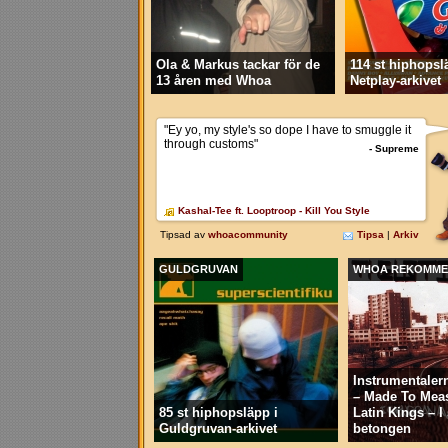
Ola & Markus tackar för de
114 st hiphopsl
13 åren med Whoa
Netplay-arkivet
GULDGRUVAN
WHOA REKOMME
Instrumentaler
– Made To Mea
85 st hiphopsläpp i
Latin Kings – 
Guldgruvan-arkivet
betongen