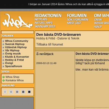
I början av Januari 2014 låstes Whoa och du kan alltså ej logga in ell
Den bästa DVD-brännaren
Hobby & Fritid - Datorer & Teknik
Whoa Community
Svensk Hiphop
Tillbaka till forumet
Utländsk Hiphop
Vår Hiphop
Övrig musik
neråttjack
Den bästa DVD-brännar
Klubb & Konserter
Hobby & Fritid
tänkte köpa en dvdbränna
Övrigt
2006-02-13 11:49
billig? tack på förhand
Specialforum
btw.. man kan väl bränna
Whoa Shop
Kontakta Whoa