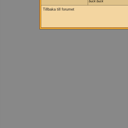
buck buck
Tillbaka till forumet