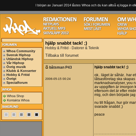
I början av Januari 2014 låstes Whoa och du kan alltså ej logga in ell
hjälp snabbt tack! ;)
Hobby & Fritid - Datorer & Teknik
Whoa Community
Svensk Hiphop
Tillbaka till forumet
Utländsk Hiphop
Vår Hiphop
Övrig musik
båtsman P43
hjälp snabbt tack! ;)
Klubb & Konserter
Hobby & Fritid
ok.. läget är såhär.. har e
Övrigt
2006-05-15 00:24
låtsasföretag ska skapas 
Specialforum
marknadsanalyser, you na
av uppgiften är imorgon k
eftersom det är efter mid
mig, och den började jag
Whoa Shop
Kontakta Whoa
nu till frågan, hur gör m
svarade snabbt ;)
peace