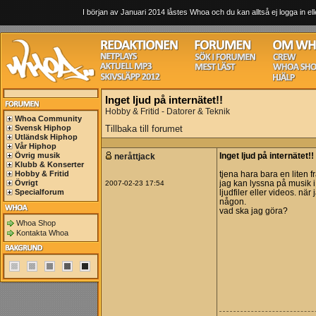
I början av Januari 2014 låstes Whoa och du kan alltså ej logga in ell
Inget ljud på internätet!!
Hobby & Fritid - Datorer & Teknik
Whoa Community
Svensk Hiphop
Tillbaka till forumet
Utländsk Hiphop
Vår Hiphop
Övrig musik
neråttjack
Inget ljud på internätet!!
Klubb & Konserter
Hobby & Fritid
tjena hara bara en liten fr
Övrigt
2007-02-23 17:54
jag kan lyssna på musik i 
Specialforum
ljudfiler eller videos. när 
någon.
vad ska jag göra?
Whoa Shop
Kontakta Whoa