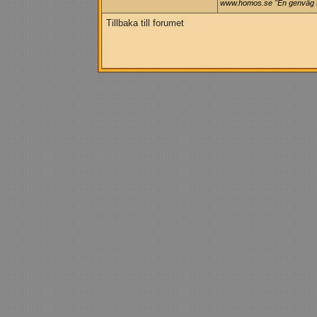
www.homos.se "En genväg ti
Tillbaka till forumet