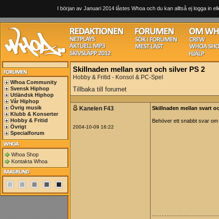
I början av Januari 2014 låstes Whoa och du kan alltså ej logga in ell
Skillnaden mellan svart och silver PS 2
Hobby & Fritid - Konsol & PC-Spel
Whoa Community
Svensk Hiphop
Tillbaka till forumet
Utländsk Hiphop
Vår Hiphop
Övrig musik
Kanelen F43
Skillnaden mellan svart oc
Klubb & Konserter
Hobby & Fritid
Behöver ett snabbt svar om 
Övrigt
2004-10-09 16:22
Specialforum
Whoa Shop
Kontakta Whoa