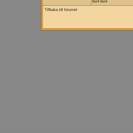
buck buck
Tillbaka till forumet