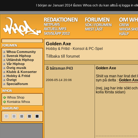
I början av Januari 2014 låstes Whoa och du kan alltså ej logga in ell
Golden Axe
Hobby & Fritid - Konsol & PC-Spel
Whoa Community
Svensk Hiphop
Tillbaka till forumet
Utländsk Hiphop
Vår Hiphop
Övrig musik
båtsman P43
Golden Axe
Klubb & Konserter
Hobby & Fritid
Shiit va man har lirat det li
Övrigt
2006-05-14 20:06
syn på detta :
Golden Ax
Specialforum
(nej, jag har inte sökt o
kolla första sidan)
Whoa Shop
Kontakta Whoa