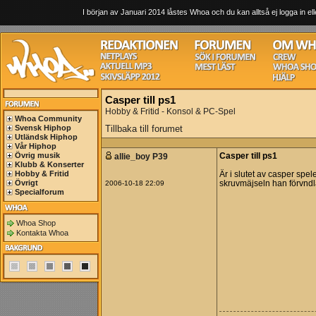
I början av Januari 2014 låstes Whoa och du kan alltså ej logga in ell
Casper till ps1
Hobby & Fritid - Konsol & PC-Spel
Whoa Community
Svensk Hiphop
Tillbaka till forumet
Utländsk Hiphop
Vår Hiphop
Övrig musik
allie_boy P39
Casper till ps1
Klubb & Konserter
Hobby & Fritid
Är i slutet av casper sp
Övrigt
2006-10-18 22:09
skruvmäjseln han förvndla
Specialforum
Whoa Shop
Kontakta Whoa