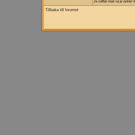
Ja vaffan man va ju nykter 
Tillbaka till forumet