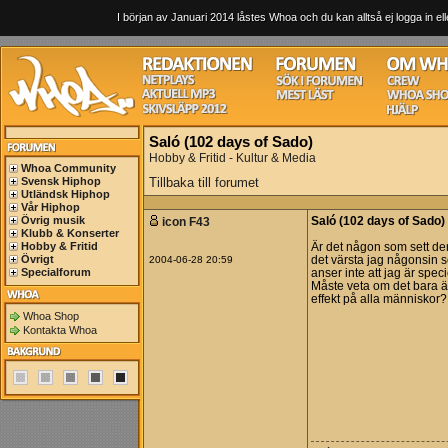
I början av Januari 2014 låstes Whoa och du kan alltså ej logga in ell
Saló (102 days of Sado)
Hobby & Fritid - Kultur & Media
Whoa Community
Svensk Hiphop
Tillbaka till forumet
Utländsk Hiphop
Vår Hiphop
Övrig musik
icon F43
Saló (102 days of Sado)
Klubb & Konserter
Hobby & Fritid
Är det någon som sett den
Övrigt
2004-06-28 20:59
det värsta jag någonsin set
Specialforum
anser inte att jag är speci
Måste veta om det bara ä
effekt på alla människor?
Whoa Shop
Kontakta Whoa