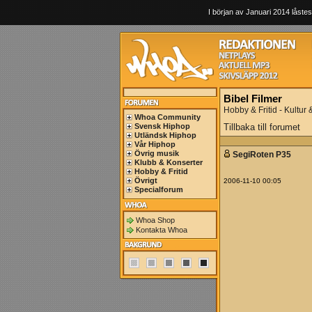
I början av Januari 2014 låstes
Bibel Filmer
Hobby & Fritid - Kultur
Whoa Community
Svensk Hiphop
Tillbaka till forumet
Utländsk Hiphop
Vår Hiphop
Övrig musik
SegiRoten P35
Klubb & Konserter
Hobby & Fritid
Övrigt
2006-11-10 00:05
Specialforum
Whoa Shop
Kontakta Whoa