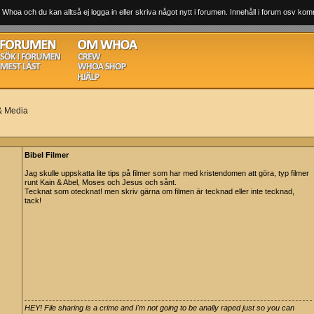
 Whoa och du kan alltså ej logga in eller skriva något nytt i forumen. Innehåll i forum osv komm
 & Media
Bibel Filmer
Jag skulle uppskatta lite tips på filmer som har med kristendomen att göra, typ filmer
runt Kain & Abel, Moses och Jesus och sånt.
Tecknat som otecknat! men skriv gärna om filmen är tecknad eller inte tecknad,
tack!
HEY! File sharing is a crime and I'm not going to be anally raped just so you can