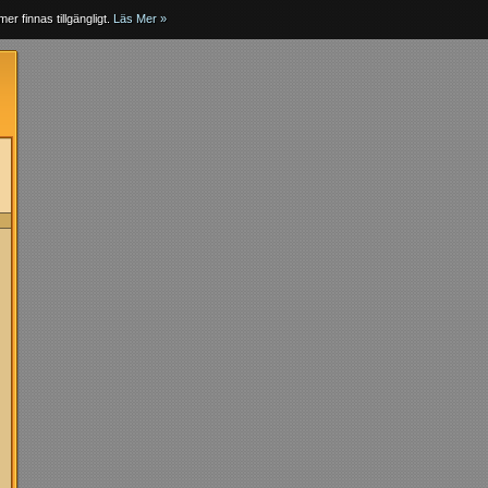
er finnas tillgängligt.
Läs Mer »