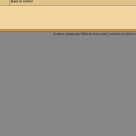
listen to Usher!
© whoa community 2001-fo evva evva |
redaktionen@who