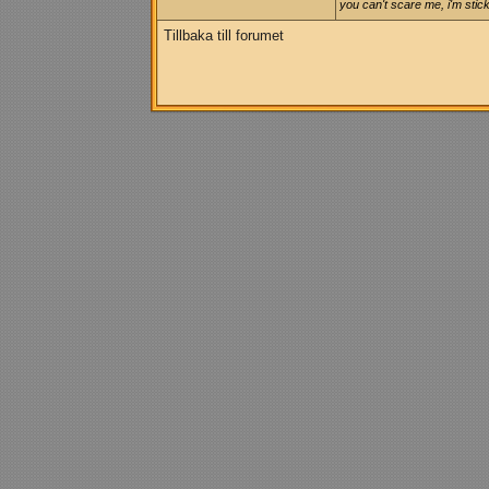
you can't scare me, i'm stick
Tillbaka till forumet