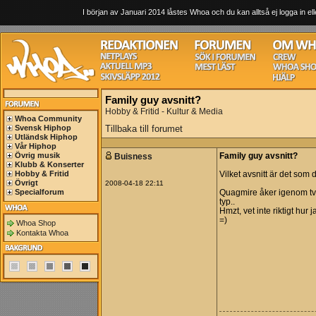
I början av Januari 2014 låstes Whoa och du kan alltså ej logga in ell
Family guy avsnitt?
Hobby & Fritid - Kultur & Media
Whoa Community
Svensk Hiphop
Tillbaka till forumet
Utländsk Hiphop
Vår Hiphop
Övrig musik
Buisness
Family guy avsnitt?
Klubb & Konserter
Hobby & Fritid
Vilket avsnitt är det som 
Övrigt
2008-04-18 22:11
Specialforum
Quagmire åker igenom två
typ..
Hmzt, vet inte riktigt hu
=)
Whoa Shop
Kontakta Whoa