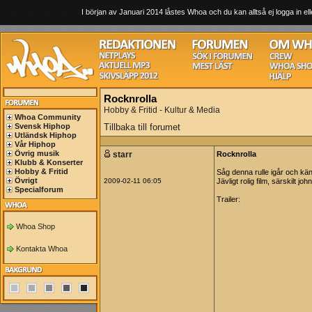
I början av Januari 2014 låstes Whoa och du kan alltså ej logga in ell
Rocknrolla
Hobby & Fritid - Kultur & Media
Whoa Community
Svensk Hiphop
Tillbaka till forumet
Utländsk Hiphop
Vår Hiphop
Övrig musik
starr
Rocknrolla
Klubb & Konserter
Hobby & Fritid
Såg denna rulle igår och kän
Övrigt
2009-02-11 06:05
Jävligt rolig film, särskilt jo
Specialforum
Trailer:
Whoa Shop
Kontakta Whoa