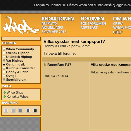
I början av Januari 2014 låstes Whoa och du kan alltså ej logga in ell
Vilka sysslar med kampsport?
Hobby & Fritid - Sport & Idrott
Whoa Community
Svensk Hiphop
Tillbaka till forumet
Utländsk Hiphop
Vår Hiphop
Övrig musik
BoomBox P47
Vilka sysslar med kampsp
Klubb & Konserter
Hobby & Fritid
Vilka här sysslar med kamp
Övrigt
2008-04-05 18:14
Specialforum
Whoa Shop
Kontakta Whoa