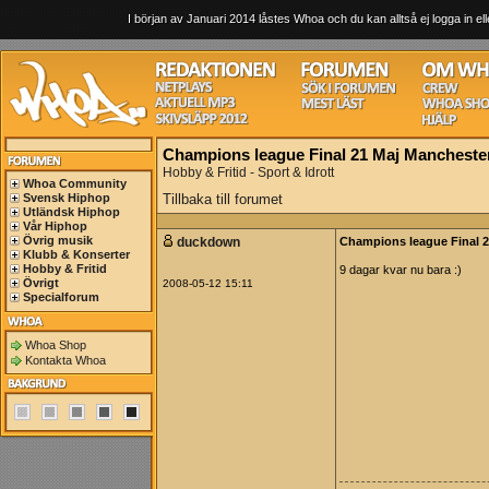
I början av Januari 2014 låstes Whoa och du kan alltså ej logga in ell
Champions league Final 21 Maj Mancheste
Hobby & Fritid - Sport & Idrott
Whoa Community
Svensk Hiphop
Tillbaka till forumet
Utländsk Hiphop
Vår Hiphop
Övrig musik
duckdown
Champions league Final 2
Klubb & Konserter
Hobby & Fritid
9 dagar kvar nu bara :)
Övrigt
2008-05-12 15:11
Specialforum
Whoa Shop
Kontakta Whoa