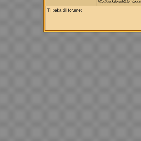
http://duckdown82.tumblr.c
Tillbaka till forumet