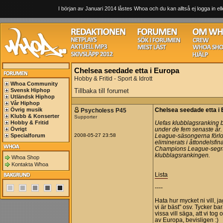
I början av Januari 2014 låstes Whoa och du kan alltså ej logga in ell
Chelsea seedade etta i Europa
Hobby & Fritid - Sport & Idrott
Whoa Community
Svensk Hiphop
Tillbaka till forumet
Utländsk Hiphop
Vår Hiphop
Övrig musik
Psycholess P45
Chelsea seedade etta i
Klubb & Konserter
Supporter
Hobby & Fritid
Uefas klubblagsranking b
Övrigt
under de fem senaste år
Specialforum
2008-05-27 23:58
League-säsongerna förlora
eliminerats i åttondelsfina
Champions League-segrar
klubblagsrankingen.
Whoa Shop
Kontakta Whoa
Lista
----
Hata hur mycket ni vill, j
vi är bäst" osv. Tycker bar
vissa vill säga, att vi tog o
av Europa, bevisligen :)