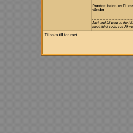
Random haters av PL osv st
vänster.
Jack and Jill went up the hil
mouthful of cock, cos Jill wa
Tillbaka till forumet