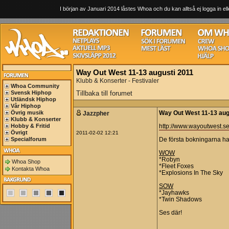
I början av Januari 2014 låstes Whoa och du kan alltså ej logga in ell
Way Out West 11-13 augusti 2011
Klubb & Konserter - Festivaler
Whoa Community
Svensk Hiphop
Tillbaka till forumet
Utländsk Hiphop
Vår Hiphop
Övrig musik
Jazzpher
Way Out West 11-13 aug
Klubb & Konserter
Hobby & Fritid
http://www.wayoutwest.se
Övrigt
2011-02-02 12:21
Specialforum
De första bokningarna har
WOW
*Robyn
Whoa Shop
*Fleet Foxes
Kontakta Whoa
*Explosions In The Sky
SOW
*Jayhawks
*Twin Shadows
Ses där!