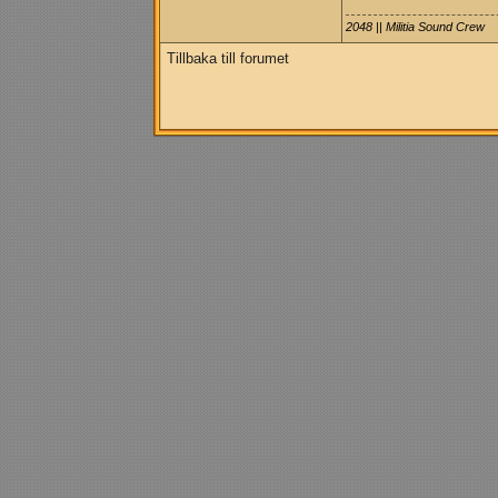
2048 || Militia Sound Crew
Tillbaka till forumet