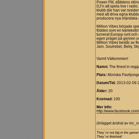
Power FM, dåtidens störst
DJ’n att spela live i radi
klubb där han var residen
med att driva egna klubba
producera nya irländska a
Million Vibes började sp
föddes som en kärleksförkl
turnerat Europa runt och 
egen prägel på genren o
Million Vibes består av f
Jam, Soulrebel, Belly, S
Varmt Välkommen!
Namn:
The finest in reg
Plats:
Moriska Paviljong
Datum/Tid:
2013-02-09 
Ålder:
20
Kostnad:
100
Mer info:
http://www.facebook.co
(Inlägget ändrat av mc_
They´re not big in the game/
They´re finished/