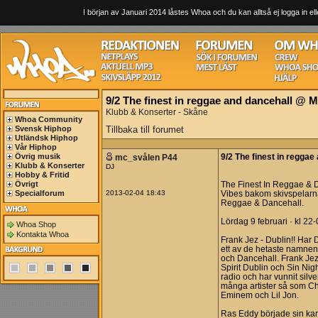
I början av Januari 2014 låstes Whoa och du kan alltså ej logga in ell
9/2 The finest in reggae and dancehall @ 
Klubb & Konserter - Skåne
Whoa Community
Svensk Hiphop
Tillbaka till forumet
Utländsk Hiphop
Vår Hiphop
Övrig musik
mc_svålen P44
9/2 The finest in regga
Klubb & Konserter
DJ
Hobby & Fritid
Övrigt
The Finest In Reggae & 
Specialforum
2013-02-04 18:43
Vibes bakom skivspelarn
Reggae & Dancehall.
Lördag 9 februari · kl 22-
Whoa Shop
Kontakta Whoa
Frank Jez - Dublin!! Har 
ett av de hetaste namnen
och Dancehall. Frank Jez
Spirit Dublin och Sin Ni
radio och har vunnit sil
många artister så som Ch
Eminem och Lil Jon.
Ras Eddy började sin kar