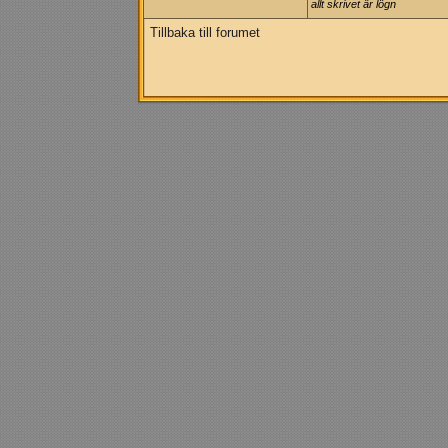
allt skrivet är lögn
Tillbaka till forumet