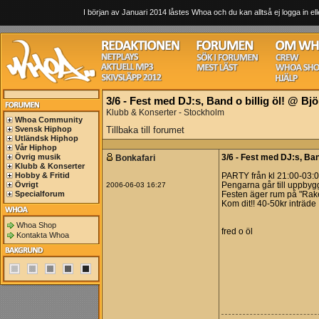
I början av Januari 2014 låstes Whoa och du kan alltså ej logga in ell
3/6 - Fest med DJ:s, Band o billig öl! @ B
Klubb & Konserter - Stockholm
Whoa Community
Svensk Hiphop
Tillbaka till forumet
Utländsk Hiphop
Vår Hiphop
Övrig musik
Bonkafari
3/6 - Fest med DJ:s, Ban
Klubb & Konserter
Hobby & Fritid
PARTY från kl 21:00-03:0
Övrigt
2006-06-03 16:27
Pengarna går till uppbyg
Specialforum
Festen äger rum på "Rak
Kom dit!! 40-50kr inträde
Whoa Shop
fred o öl
Kontakta Whoa