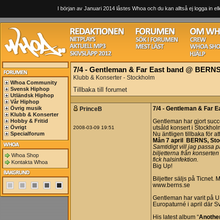
I början av Januari 2014 låstes Whoa och du kan alltså ej logga in ell
7/4 - Gentleman & Far East band @ BERN
Klubb & Konserter - Stockholm
Whoa Community
Svensk Hiphop
Tillbaka till forumet
Utländsk Hiphop
Vår Hiphop
Övrig musik
PrinceB
7/4 - Gentleman & Far
Klubb & Konserter
Hobby & Fritid
Gentleman har gjort succé
Övrigt
2008-03-09 19:51
utsåld konsert i Stockhol
Specialforum
Nu äntligen tillbaka för at
Mån 7 april BERNS, St
Samtidigt vill jag passa p
biljetterna från konserte
Whoa Shop
fick halsinfektion.
Kontakta Whoa
Big Up!
Biljetter säljs på Ticnet.
www.berns.se
Gentleman har varit på U
Europaturné i april där S
His latest album “
Another