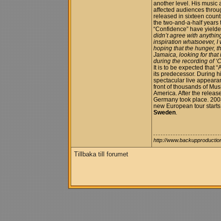
another level. His music
affected audiences throug
released in sixteen count
the two-and-a-half years
“Confidence” have yielded 
didn’t agree with anythin
inspiration whatsoever, I 
hoping that the hunger, t
Jamaica
, looking for that
during the recording of ‘
It is to be expected that 
its predecessor. During 
spectacular live appearan
front of thousands of Mus
America. After the releas
Germany took place. 2008
new European tour starts 
Sweden
.
http://www.backupproducti
Tillbaka till forumet