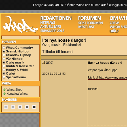
I början av Januari 2014 låstes Whoa och du kan alltså ej logga in ell
lite nya house dängor!
Övrig musik - Elektroniskt
Whoa Community
Svensk Hiphop
Tillbaka till forumet
Utländsk Hiphop
Vår Hiphop
Övrig musik
XDZ
lite nya house dängor!
Klubb & Konserter
Hobby & Fritid
ett par nya låtar uppe.
Övrigt
2008-11-05 13:53
Specialforum
Länk till http://www.myspa
peace!
Whoa Shop
Kontakta Whoa