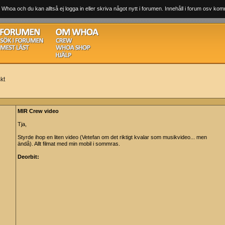
 Whoa och du kan alltså ej logga in eller skriva något nytt i forumen. Innehåll i forum osv komm
kt
MIR Crew video
Tja,
Styrde ihop en liten video (Vetefan om det riktigt kvalar som musikvideo... men
ändå). Allt filmat med min mobil i sommras.
Deorbit: