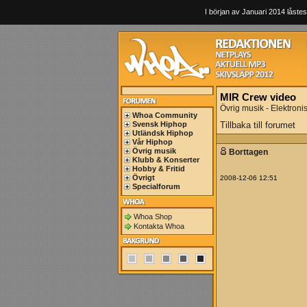
I början av Januari 2014 låstes
MIR Crew video
Övrig musik - Elektronis
Whoa Community
Svensk Hiphop
Tillbaka till forumet
Utländsk Hiphop
Vår Hiphop
Övrig musik
Borttagen
Klubb & Konserter
Hobby & Fritid
Övrigt
2008-12-06 12:51
Specialforum
Whoa Shop
Kontakta Whoa