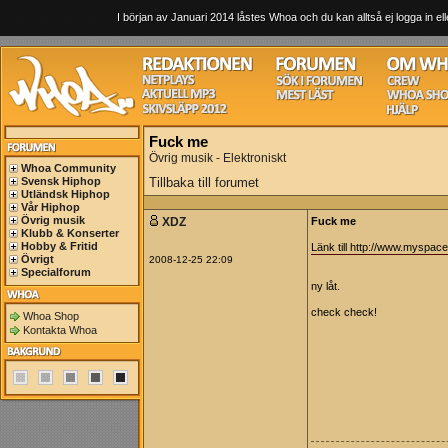
I början av Januari 2014 låstes Whoa och du kan alltså ej logga in ell
Fuck me
Övrig musik - Elektroniskt
Whoa Community
Svensk Hiphop
Tillbaka till forumet
Utländsk Hiphop
Vår Hiphop
Övrig musik
XDZ
Fuck me
Klubb & Konserter
Hobby & Fritid
Länk till http://www.myspac
Övrigt
2008-12-25 22:09
Specialforum
ny låt.
check check!
Whoa Shop
Kontakta Whoa