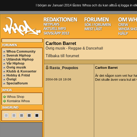
I början av Januari 2014 låstes Whoa och du kan alltså ej logga in ell
Carlton Barret
Övrig musik - Reggae & Dancehall
Whoa Community
Svensk Hiphop
Tillbaka till forumet
Utländsk Hiphop
Vår Hiphop
Övrig musik
Rasta_Poupolos
Carlton Barret
Klubb & Konserter
Hobby & Fritid
Är det någon som vet hur h
Övrigt
2004-08-18 19:06
Det skulle även vara kul att
Specialforum
Whoa Shop
Kontakta Whoa