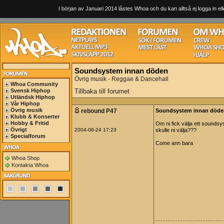
I början av Januari 2014 låstes Whoa och du kan alltså ej logga in ell
Soundsystem innan döden
Övrig musik - Reggae & Dancehall
Whoa Community
Svensk Hiphop
Tillbaka till forumet
Utländsk Hiphop
Vår Hiphop
Övrig musik
rebound P47
Soundsystem innan döde
Klubb & Konserter
Hobby & Fritid
Om ni fick välja ett sounds
Övrigt
2004-08-24 17:23
skulle ni välja???
Specialforum
Come ann bara
Whoa Shop
Kontakta Whoa