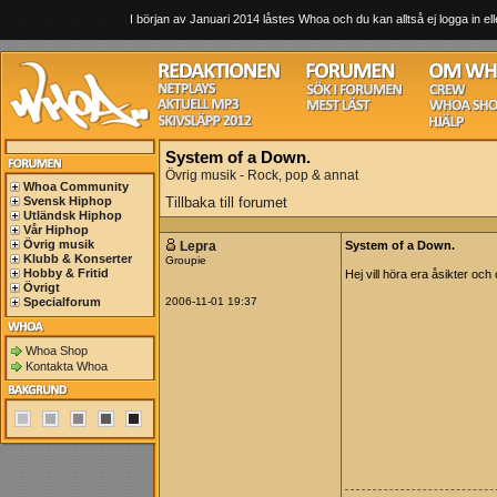
I början av Januari 2014 låstes Whoa och du kan alltså ej logga in ell
System of a Down.
Övrig musik - Rock, pop & annat
Whoa Community
Svensk Hiphop
Tillbaka till forumet
Utländsk Hiphop
Vår Hiphop
Övrig musik
Lepra
System of a Down.
Klubb & Konserter
Groupie
Hobby & Fritid
Hej vill höra era åsikter och
Övrigt
Specialforum
2006-11-01 19:37
Whoa Shop
Kontakta Whoa