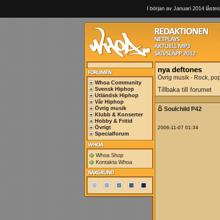
I början av Januari 2014 låstes
nya deftones
Övrig musik - Rock, po
Whoa Community
Svensk Hiphop
Tillbaka till forumet
Utländsk Hiphop
Vår Hiphop
Övrig musik
Soulchild P42
Klubb & Konserter
Hobby & Fritid
Övrigt
2006-11-07 01:34
Specialforum
Whoa Shop
Kontakta Whoa