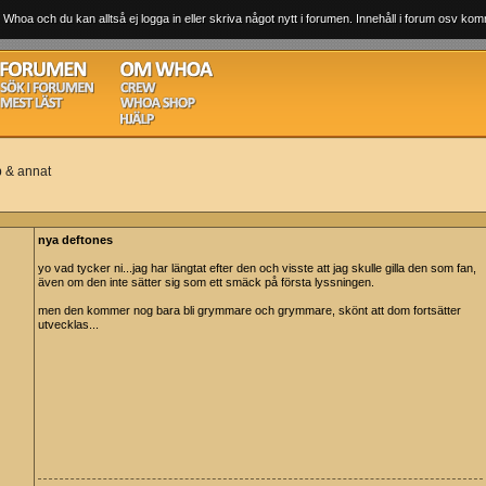
 Whoa och du kan alltså ej logga in eller skriva något nytt i forumen. Innehåll i forum osv komm
p & annat
nya deftones
yo vad tycker ni...jag har längtat efter den och visste att jag skulle gilla den som fan,
även om den inte sätter sig som ett smäck på första lyssningen.
men den kommer nog bara bli grymmare och grymmare, skönt att dom fortsätter
utvecklas...