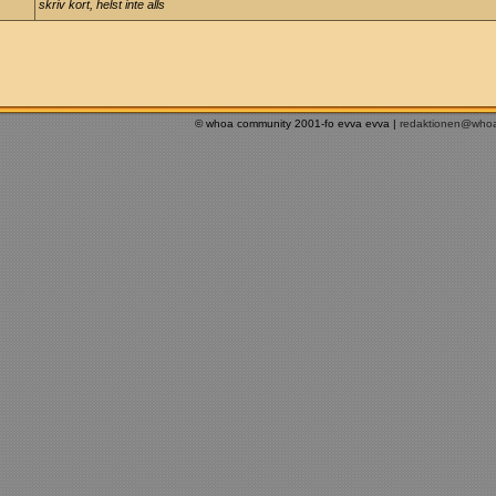
skriv kort, helst inte alls
© whoa community 2001-fo evva evva |
redaktionen@who