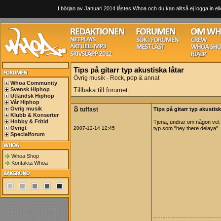
I början av Januari 2014 låstes Whoa och du kan alltså ej logga in ell
Tips på gitarr typ akustiska låtar
Övrig musik - Rock, pop & annat
Whoa Community
Svensk Hiphop
Tillbaka till forumet
Utländsk Hiphop
Vår Hiphop
Övrig musik
tuffast
Tips på gitarr typ akustisk
Klubb & Konserter
Hobby & Fritid
Tjena, undrar om någon vet n
Övrigt
2007-12-14 12:45
typ som "hey there delaya"
Specialforum
Whoa Shop
Kontakta Whoa