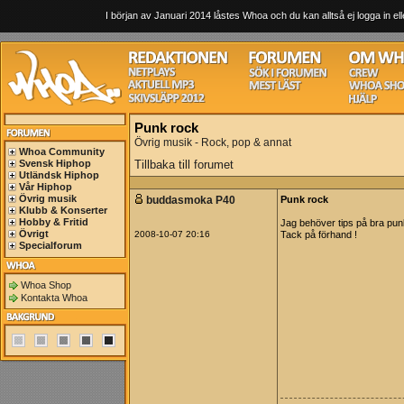
I början av Januari 2014 låstes Whoa och du kan alltså ej logga in ell
Punk rock
Övrig musik - Rock, pop & annat
Whoa Community
Svensk Hiphop
Tillbaka till forumet
Utländsk Hiphop
Vår Hiphop
Övrig musik
buddasmoka P40
Punk rock
Klubb & Konserter
Hobby & Fritid
Jag behöver tips på bra punk 
Övrigt
2008-10-07 20:16
Tack på förhand !
Specialforum
Whoa Shop
Kontakta Whoa