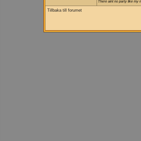
There aint no party like my 
Tillbaka till forumet