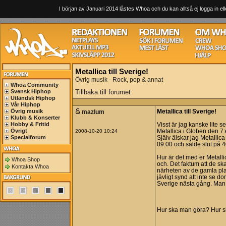
I början av Januari 2014 låstes Whoa och du kan alltså ej logga in ell
Metallica till Sverige!
Övrig musik - Rock, pop & annat
Whoa Community
Svensk Hiphop
Tillbaka till forumet
Utländsk Hiphop
Vår Hiphop
Övrig musik
mazlum
Metallica till Sverige!
Klubb & Konserter
Hobby & Fritid
Visst är jag kanske lite 
Övrigt
2008-10-20 10:24
Metallica i Globen den 7:
Specialforum
Själv älskar jag Metallica
09.00 och sålde slut på 40
Hur är det med er Metall
Whoa Shop
och. Det faktum att de ska
Kontakta Whoa
närheten av de gamla plat
jävligt synd att inte se d
Sverige nästa gång. Man v
Hur ska man göra? Hur s