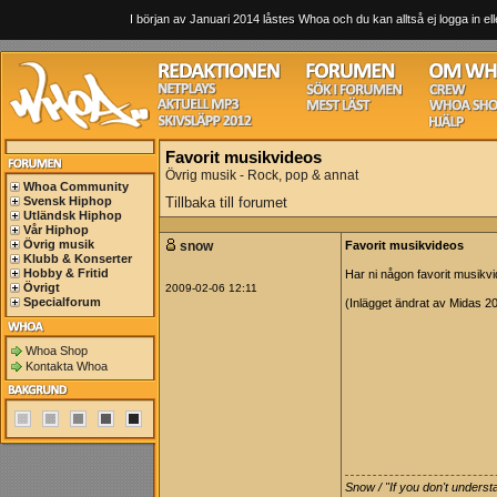
I början av Januari 2014 låstes Whoa och du kan alltså ej logga in ell
Favorit musikvideos
Övrig musik - Rock, pop & annat
Whoa Community
Svensk Hiphop
Tillbaka till forumet
Utländsk Hiphop
Vår Hiphop
Övrig musik
snow
Favorit musikvideos
Klubb & Konserter
Hobby & Fritid
Har ni någon favorit musikv
Övrigt
2009-02-06 12:11
Specialforum
(Inlägget ändrat av Midas 2
Whoa Shop
Kontakta Whoa
Snow / "If you don't underst