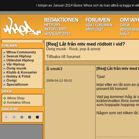
I början av Januari 2014 låstes Whoa och du kan alltså ej logga in ell
[Req] Låt från mtv med rödtott i vid?
Övrig musik - Rock, pop & annat
Whoa Community
Svensk Hiphop
Tillbaka till forumet
Utländsk Hiphop
Vår Hiphop
Övrig musik
smok3
[Req] Låt från mtv med r
Klubb & Konserter
Hobby & Fritid
Tjaa!
Övrigt
2009-04-12 00:01
Specialforum
letar efter en låt som en 
present till honom!
Vad jag kommer ihåg är at
Whoa Shop
kvällen/natten förra somma
Kontakta Whoa
som hoppade hopprep me
Någon som vet vilken låt