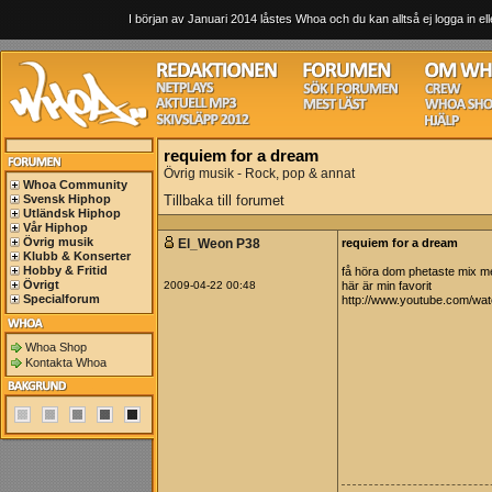
I början av Januari 2014 låstes Whoa och du kan alltså ej logga in ell
requiem for a dream
Övrig musik - Rock, pop & annat
Whoa Community
Svensk Hiphop
Tillbaka till forumet
Utländsk Hiphop
Vår Hiphop
Övrig musik
El_Weon P38
requiem for a dream
Klubb & Konserter
Hobby & Fritid
få höra dom phetaste mix m
Övrigt
2009-04-22 00:48
här är min favorit
Specialforum
http://www.youtube.com/
Whoa Shop
Kontakta Whoa