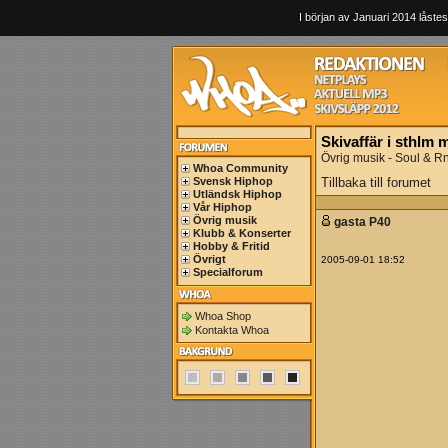
I början av Januari 2014 låstes
Skivaffär i sthlm 
Övrig musik - Soul & R
Whoa Community
Svensk Hiphop
Tillbaka till forumet
Utländsk Hiphop
Vår Hiphop
Övrig musik
gasta P40
Klubb & Konserter
Hobby & Fritid
Övrigt
2005-09-01 18:52
Specialforum
Whoa Shop
Kontakta Whoa