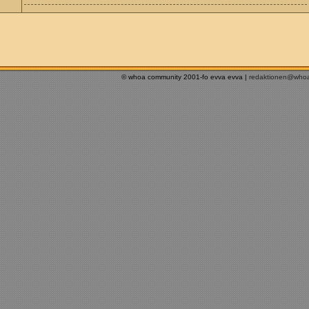
© whoa community 2001-fo evva evva |
redaktionen@who