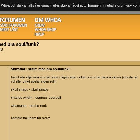
 Whoa och du kan alltså ej logga in eller skriva något nytt i forumen. Innehåll i forum osv komm
med bra soul/funk?
nB
Skivaffär i sthlm med bra soul/funk?
hej skulle vilja veta om det finns någon affär i sthlm som har dessa skivor (om det är
cd eller vinyl spelar ingen roll):
skull snaps - skull snaps
charles wright - express yourself
whatnauts - on the rock
hemskt tacksam för svar!