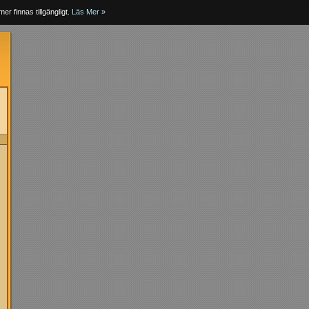
er finnas tillgängligt.
Läs Mer »