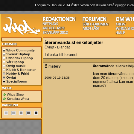
I början av Januari 2014 låstes Whoa och du kan alltså ej logga in ell
återanvända sl enkelbiljetter
Övrigt - Blandat
Whoa Community
Svensk Hiphop
Tillbaka till forumet
Utländsk Hiphop
Vår Hiphop
Övrig musik
mstery
återanvända sl enkelbilj
Klubb & Konserter
Hobby & Fritid
kan man återanvända dom
Övrigt
2006-06-19 23:38
dom 20 (datumet) sedan ti
Specialforum
nummer? alltså kan man 
månad?
Whoa Shop
Kontakta Whoa