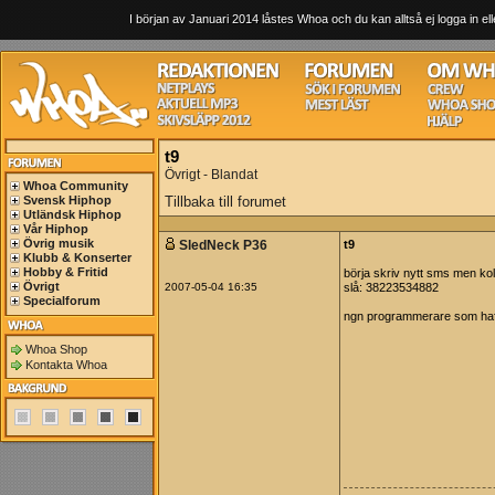
I början av Januari 2014 låstes Whoa och du kan alltså ej logga in ell
t9
Övrigt - Blandat
Whoa Community
Svensk Hiphop
Tillbaka till forumet
Utländsk Hiphop
Vår Hiphop
Övrig musik
SledNeck P36
t9
Klubb & Konserter
Hobby & Fritid
börja skriv nytt sms men kol
Övrigt
2007-05-04 16:35
slå: 38223534882
Specialforum
ngn programmerare som haf
Whoa Shop
Kontakta Whoa