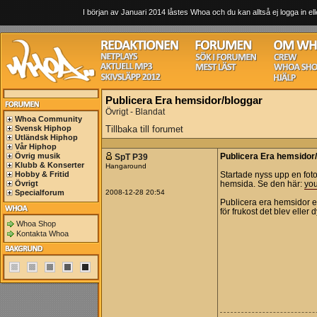
I början av Januari 2014 låstes Whoa och du kan alltså ej logga in ell
Publicera Era hemsidor/bloggar
Övrigt - Blandat
Whoa Community
Svensk Hiphop
Tillbaka till forumet
Utländsk Hiphop
Vår Hiphop
Övrig musik
SpT P39
Publicera Era hemsidor
Klubb & Konserter
Hangaround
Hobby & Fritid
Startade nyss upp en foto/
Övrigt
hemsida. Se den här:
yo
Specialforum
2008-12-28 20:54
Publicera era hemsidor e
för frukost det blev eller d
Whoa Shop
Kontakta Whoa