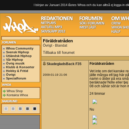
I början av Januari 2014 låstes Whoa och du kan alltså ej logga in ell
Föräldratråden
Övrigt - Blandat
Whoa Community
Svensk Hiphop
Tillbaka till forumet
Utländsk Hiphop
Vår Hiphop
Övrig musik
SkadegladsBack F35
Föräldratråden
Klubb & Konserter
Hobby & Fritid
Vet inte om det kanske re
Övrigt
2009-01-19 21:06
jätte många ett tag här p
Specialforum
namn o ålder på era små 
beräknade?kille eller tjej
08 och såhär söt är hon n
Whoa Shop
24 timmar
Kontakta Whoa
Nu