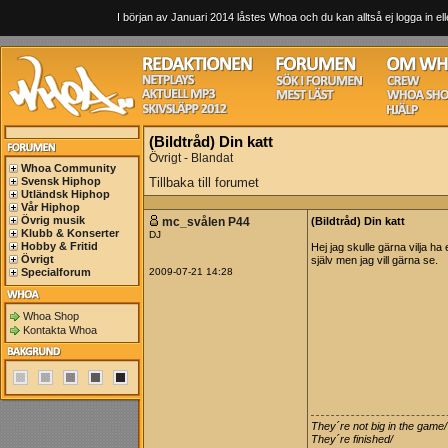
I början av Januari 2014 låstes Whoa och du kan alltså ej logga in ell
(Bildtråd) Din katt
Övrigt - Blandat
Whoa Community
Svensk Hiphop
Tillbaka till forumet
Utländsk Hiphop
Vår Hiphop
Övrig musik
mc_svålen P44
(Bildtråd) Din katt
Klubb & Konserter
DJ
Hobby & Fritid
Hej jag skulle gärna vilja ha
Övrigt
själv men jag vill gärna se.
Specialforum
2009-07-21 14:28
Whoa Shop
Kontakta Whoa
They´re not big in the game/
They´re finished/