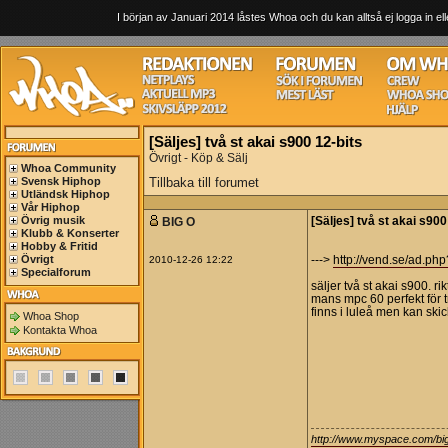
I början av Januari 2014 låstes Whoa och du kan alltså ej logga in ell
[Säljes] två st akai s900 12-bits
Övrigt - Köp & Sälj
Whoa Community
Svensk Hiphop
Tillbaka till forumet
Utländsk Hiphop
Vår Hiphop
Övrig musik
BIG O
[Säljes] två st akai s900
Klubb & Konserter
Hobby & Fritid
Övrigt
2010-12-26 12:22
--->
http://vend.se/ad.ph
Specialforum
säljer två st akai s900. ri
mans mpc 60 perfekt för 
finns i luleå men kan skic
Whoa Shop
Kontakta Whoa
http://www.myspace.com/bi