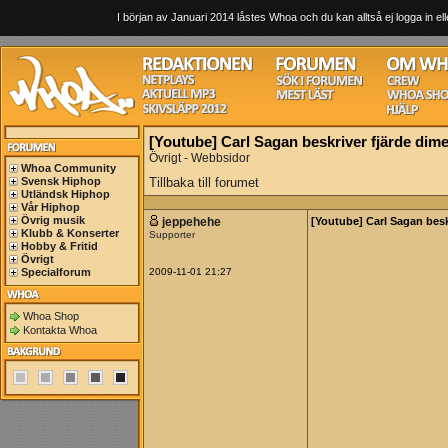
I början av Januari 2014 låstes Whoa och du kan alltså ej logga in ell
[Youtube] Carl Sagan beskriver fjärde dim
Övrigt - Webbsidor
Whoa Community
Svensk Hiphop
Tillbaka till forumet
Utländsk Hiphop
Vår Hiphop
Övrig musik
jeppehehe
[Youtube] Carl Sagan besk
Klubb & Konserter
Supporter
Hobby & Fritid
Övrigt
Specialforum
2009-11-01 21:27
Whoa Shop
Kontakta Whoa