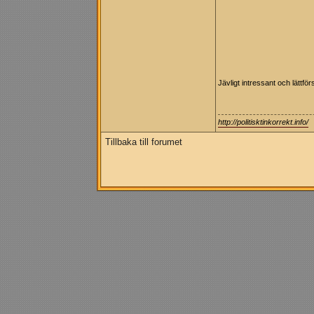
Jävligt intressant och lättförst
http://politisktinkorrekt.info/
Tillbaka till forumet