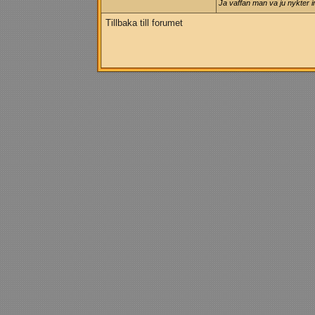
Ja vaffan man va ju nykter 
Tillbaka till forumet