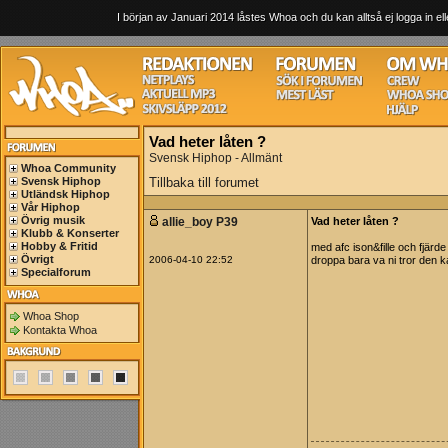
I början av Januari 2014 låstes Whoa och du kan alltså ej logga in ell
Vad heter låten ?
Svensk Hiphop - Allmänt
Whoa Community
Svensk Hiphop
Tillbaka till forumet
Utländsk Hiphop
Vår Hiphop
Övrig musik
allie_boy P39
Vad heter låten ?
Klubb & Konserter
Hobby & Fritid
med afc ison&fille och fjärd
Övrigt
2006-04-10 22:52
droppa bara va ni tror den k
Specialforum
Whoa Shop
Kontakta Whoa