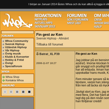
I början av Januari 2014 låstes Whoa och du kan alltså ej logga in ell
Fin gest av Ken
Svensk Hiphop - Allmänt
Whoa Community
Svensk Hiphop
Tillbaka till forumet
Utländsk Hiphop
Vår Hiphop
Övrig musik
Batrat_XL P39
Fin gest av Ken
Klubb & Konserter
Hobby & Fritid
Jag jobbar på en bensinm
Övrigt
2006-11-07 18:27
andra!). Imorse klockan hal
Specialforum
går snyggt och prydligt ti
har att erbjuda. Innan ha
uppskattar hans musik, K
Whoa Shop
Fem minuter senare så ko
Kontakta Whoa
tändare, varpå han slänge
från ken att tacka så myc
Jävligt stort av Ken, jag
med flera. Det har hänt 
lagt dig på den nivån som
han förtjänar credd!