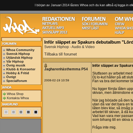
I början av Januari 2014 låstes Whoa och du kan alltså ej logga in ell
Inför släppet av Spakurs debutalbum "Lör
Svensk Hiphop - Audio & Video
Whoa Community
Svensk Hiphop
Tillbaka till forumet
Utländsk Hiphop
Vår Hiphop
Övrig musik
Inför släppet av Spaku
Jagharenhästhemma P54
Klubb & Konserter
Hobby & Fritid
Slutfasen av arbetet med 
Övrigt
Dj lo-kut håller på att sl
2008-02-19 10:59
Specialforum
Fan va bra det kommer bl
Nu ligger första låten upp
skivan, men åtminstone e
Whoa Shop
Kontakta Whoa
När jag började på den ty
utan då var det bara en t
låten blev klar, så insåg 
arbetet till skivan, å då 
Vad kan vara mer passande
som bihang till en skiva s
Fråga inte mig.