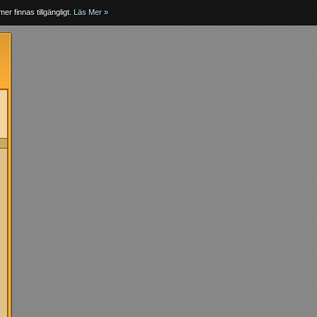
er finnas tillgängligt.
Läs Mer »