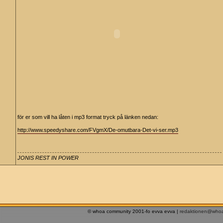
för er som vill ha låten i mp3 format tryck på länken nedan:
http://www.speedyshare.com/FVgmX/De-omutbara-Det-vi-ser.mp3
JONIS REST IN POWER
© whoa community 2001-fo evva evva |
redaktionen@who