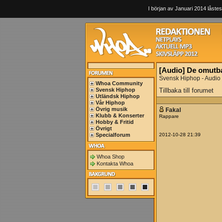
I början av Januari 2014 låstes
[Audio] De omutbar
Svensk Hiphop - Audio
Whoa Community
Svensk Hiphop
Tillbaka till forumet
Utländsk Hiphop
Vår Hiphop
Övrig musik
Fakal
Klubb & Konserter
Rappare
Hobby & Fritid
Övrigt
Specialforum
2012-10-28 21:39
Whoa Shop
Kontakta Whoa