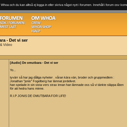
 Whoa och du kan alltså ej logga in eller skriva något nytt i forumen. Innehåll i forum osv komm
a - Det vi ser
 & Video
[Audio] De omutbara - Det vi ser
Yo...
tyvärr så har jag dåliga nyheter . våran kära vän, broder och gruppmedlem :
Jonathan "jonis" Fogelberg har lämnat jordelivet.
han spelade in sin sista vers strax innan han lämnade oss så vi tänkte släppa låten
för att hedra hans minne.
R.I.P JONIS DE OMUTBARA FOR LIFE!