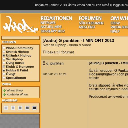
I början av Januari 2014 låstes Whoa och du kan alltså ej logga in ell
[Audio] G punkten - I MIN ORT 2013
Svensk Hiphop - Audio & Video
Whoa Community
Svensk Hiphop
Tillbaka till forumet
Utländsk Hiphop
Vår Hiphop
Övrig musik
g_punkten
[Audio] G punkten - I M
Klubb & Konserter
Hobby & Fritid
låt från gruppen G Punkt
Övrigt
2013-01-01 10:26
Hoosam(highwon) och pro
Specialforum
caliste.
första släppet i år efter 
caliste och rhymes n ridd
Whoa Shop
Kontakta Whoa
Producerad av jewoit ent