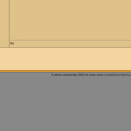
Ks
© whoa community 2001-fo evva evva |
redaktionen@who