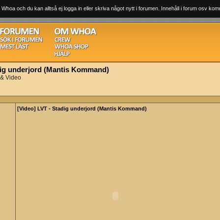
 Whoa och du kan alltså ej logga in eller skriva något nytt i forumen. Innehåll i forum osv komm
dig underjord (Mantis Kommand)
 & Video
[Video] LVT - Stadig underjord (Mantis Kommand)