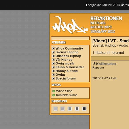
I början av Januari 2014 låstes
[Video] LVT - Sta
Svensk Hiphop - Audio
Whoa Community
Svensk Hiphop
Tillbaka till forumet
Utländsk Hiphop
Vår Hiphop
Övrig musik
Kalliistudios
Klubb & Konserter
Rappare
Hobby & Fritid
Övrigt
Specialforum
2013-12-12 21:44
Whoa Shop
Kontakta Whoa