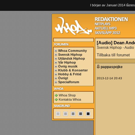
I början av Januari 2014 låstes
[Audio] Dean Ande
Svensk Hiphop - Audio
Whoa Community
Svensk Hiphop
Tillbaka till forumet
Utländsk Hiphop
Vår Hiphop
Övrig musik
pappaspojke
Klubb & Konserter
Hobby & Fritid
Övrigt
2013-12-14 20:43
Specialforum
Whoa Shop
Kontakta Whoa