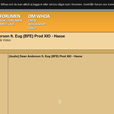
 Whoa och du kan alltså ej logga in eller skriva något nytt i forumen. Innehåll i forum osv komm
rson ft. Eug (BFE) Prod XIO - Hasse
 & Video
[Audio] Dean Anderson ft. Eug (BFE) Prod XIO - Hasse