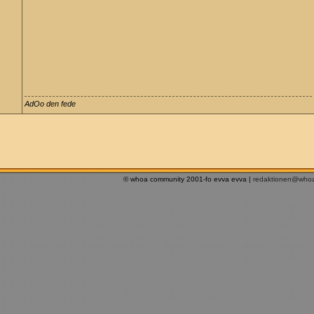
AdOo den fede
© whoa community 2001-fo evva evva |
redaktionen@who