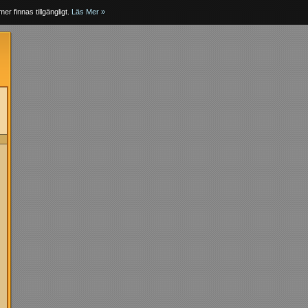
er finnas tillgängligt.
Läs Mer »