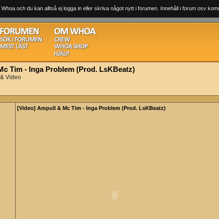
 Whoa och du kan alltså ej logga in eller skriva något nytt i forumen. Innehåll i forum osv komm
Mc Tim - Inga Problem (Prod. LsKBeatz)
 & Video
[Video] Ampull & Mc Tim - Inga Problem (Prod. LsKBeatz)