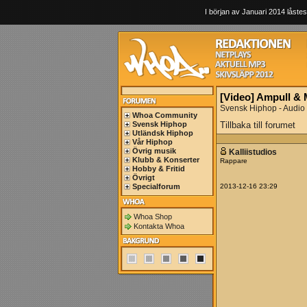
I början av Januari 2014 låstes
[Video] Ampull & 
Svensk Hiphop - Audio
Whoa Community
Svensk Hiphop
Tillbaka till forumet
Utländsk Hiphop
Vår Hiphop
Övrig musik
Kalliistudios
Klubb & Konserter
Rappare
Hobby & Fritid
Övrigt
Specialforum
2013-12-16 23:29
Whoa Shop
Kontakta Whoa