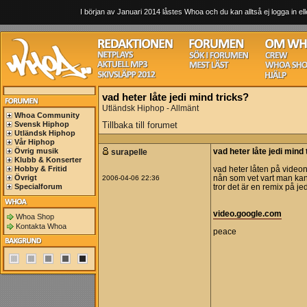
I början av Januari 2014 låstes Whoa och du kan alltså ej logga in ell
vad heter låte jedi mind tricks?
Utländsk Hiphop - Allmänt
Whoa Community
Svensk Hiphop
Tillbaka till forumet
Utländsk Hiphop
Vår Hiphop
Övrig musik
surapelle
vad heter låte jedi mind 
Klubb & Konserter
Hobby & Fritid
vad heter låten på video
Övrigt
2006-04-06 22:36
nån som vet vart man kan
Specialforum
tror det är en remix på je
video.google.com
Whoa Shop
Kontakta Whoa
peace