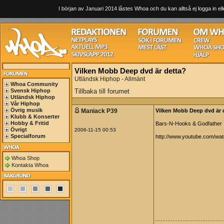
I början av Januari 2014 låstes Whoa och du kan alltså ej logga in ell
Vilken Mobb Deep dvd är detta?
Utländsk Hiphop - Allmänt
Whoa Community
Svensk Hiphop
Tillbaka till forumet
Utländsk Hiphop
Vår Hiphop
Övrig musik
Maniack P39
Vilken Mobb Deep dvd är 
Klubb & Konserter
Hobby & Fritid
Bars-N-Hooks & Godfather I
Övrigt
2006-11-15 00:53
Specialforum
http://www.youtube.com/w
Whoa Shop
Kontakta Whoa