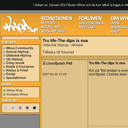
I början av Januari 2014 låstes Whoa och du kan alltså ej logga in ell
Tru life-The dips is ova
Utländsk Hiphop - Allmänt
Whoa Community
Svensk Hiphop
Tillbaka till forumet
Utländsk Hiphop
Vår Hiphop
Övrig musik
Lionofjudah P48
Tru life-The dips is ova
Klubb & Konserter
Hobby & Fritid
Kör på "the bridge is ove
Övrigt
2007-01-13 17:43
mot dipset. Checka även 
Specialforum
Whoa Shop
Kontakta Whoa